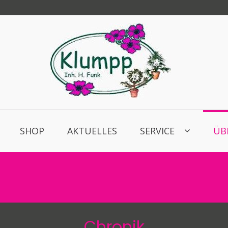
Blumenhau
liebenswürdig & l
SHOP
AKTUELLES
SERVICE
ÜB
Chronik