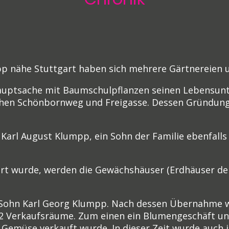
 nähe Stuttgart haben sich mehrere Gärtnereien un
auptsache mit Baumschulpflanzen seinen Lebensunte
schen Schönbornweg und Freigasse. Dessen Gründun
Karl August Klumpp, ein Sohn der Familie ebenfalls 
rt wurde, werden die Gewächshäuser (Erdhäuser der
hn Karl Georg Klumpp. Nach dessen Übernahme wu
 2 Verkaufsräume. Zum einen ein Blumengeschäft u
emüse verkauft wurde. In dieser Zeit wurde auch i