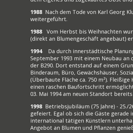
1988
Nach dem Tode von Karl Georg Klu
weitergeführt.
1988
Vom Herbst bis Weihnachten wurde
(direkt an Blumengeschäft angebaut) er
1994
Da durch innerstädtische Planung
September 1993 mit einem Neubau an der
der B290. Dort entstand auf einem Gru
Binderaum, Büro, Gewächshäuser, Sozia
(Überbaute Fläche ca. 750 m²). Fleißig
einen raschen Baufortschritt ermöglic
03. Mai 1994 am neuen Standort bereits
1998
Betriebsjubiläum (75 Jahre) - 25./
gefeiert. Egal ob sich die Gäste gerade 
international tätigen Künstlern unterha
Angebot an Blumen und Pflanzen genie