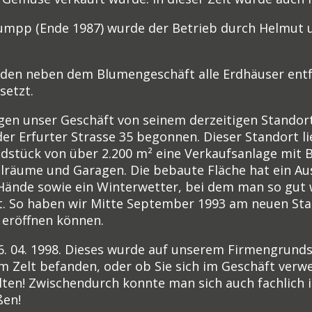
mpp (Ende 1987) wurde der Betrieb durch Helmut 
n neben dem Blumengeschäft alle Erdhäuser entfe
setzt.
en unser Geschäft von seinem derzeitigen Standort
 Erfurter Strasse 35 begonnen. Dieser Standort lie
ndstück von über 2.200 m² eine Verkaufsanlage mi
lräume und Garagen. Die bebaute Fläche hat ein Au
e Hände sowie ein Winterwetter, bei dem man so gut
ht. So haben wir Mitte September 1993 am neuen S
 eröffnen können.
26. 04. 1998. Dieses wurde auf unserem Firmengrund
im Zelt befanden, oder ob Sie sich im Geschäft verwe
lten! Zwischendurch konnte man sich auch fachlich i
ßen!