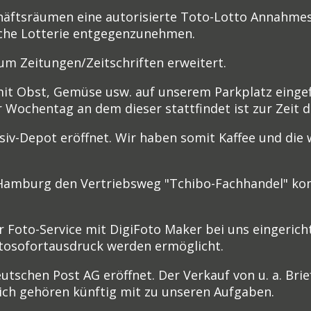
häftsräumen eine autorisierte Toto-Lotto Annahmest
liche Lotterie entgegenzunehmen.
um Zeitungen/Zeitschriften erweitert.
it Obst, Gemüse usw. auf unserem Parkplatz eingef
chentag an dem dieser stattfindet ist zur Zeit de
usiv-Depot eröffnet. Wir haben somit Kaffee und di
Hamburg den Vertriebsweg "Tchibo-Fachhandel" komp
er Foto-Service mit DigiFoto Maker bei uns eingerich
tosofortausdruck werden ermöglicht.
Deutschen Post AG eröffnet. Der Verkauf von u. a. B
ich gehören künftig mit zu unseren Aufgaben.