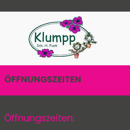
Zum
Inhalt
springen
Blumenha
liebenswürdig &
Gärtnere
leistungsstark!
Klumpp 
HELI Mar
Such-
Pri
ÖFFNUNGSZEITEN
Formula
Men
ansehen
für
mobi
Ger
Öffnungszeiten: